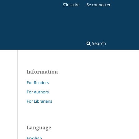
S'inscrire
Se connecter
Search
Information
For Readers
For Authors
For Librarians
Language
English